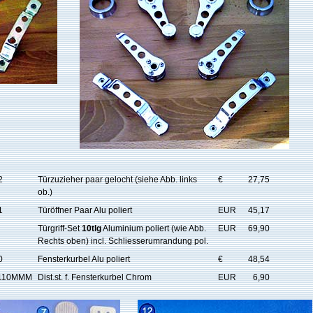
2
Türzuzieher paar gelocht (siehe Abb. links
€
27,75
ob.)
1
Türöffner Paar Alu poliert
EUR
45,17
Türgriff-Set
10tlg
Aluminium poliert (wie Abb.
EUR
69,90
Rechts oben) incl. Schliesserumrandung pol.
0
Fensterkurbel Alu poliert
€
48,54
110MMM
Dist.st. f. Fensterkurbel Chrom
EUR
6,90