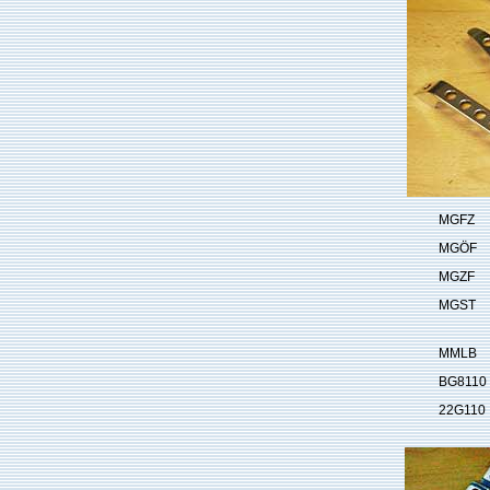
MGFZ
MGÖF
MGZF
MGST
MMLB
BG8110
22G110