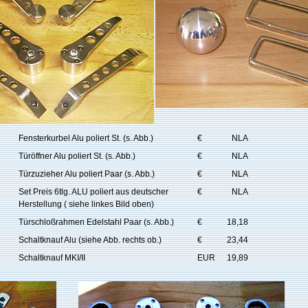
Fensterkurbel Alu poliert St. (s. Abb.)
€
NLA
Türöffner Alu poliert St. (s. Abb.)
€
NLA
Türzuzieher Alu poliert Paar (s. Abb.)
€
NLA
Set Preis 6tlg. ALU poliert aus deutscher
€
NLA
Herstellung ( siehe linkes Bild oben)
Türschloßrahmen Edelstahl Paar (s. Abb.)
€
18,18
Schaltknauf Alu (siehe Abb. rechts ob.)
€
23,44
Schaltknauf MKI/II
EUR
19,89