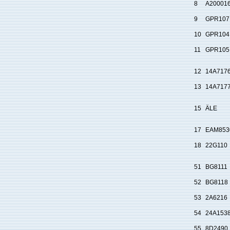
8
A20001
9
GPR107
10
GPR104
11
GPR105
12
14A717
13
14A717
15
ÄLE
17
EAM853
18
22G110
51
BG8111
52
BG8118
53
2A6216
54
24A153
55
8D2490