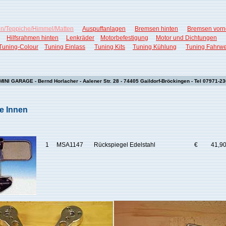
n/Teppiche/Himmel/Matten
Auspuffanlagen
Bremsen hinten
Bremsen vorn
Hilfsrahmen hinten
Lenkräder
Motorbefestigung
Motor und Dichtungen
Tuning-Colour
Tuning Einlass
Tuning Kits
Tuning Kühlung
Tuning Fahrwe
MINI GARAGE - Bernd Horlacher - Aalener Str. 28 - 74405 Gaildorf-Bröckingen - Tel 07971-2
e Innen
1
MSA1147
Rückspiegel Edelstahl
€
41,9