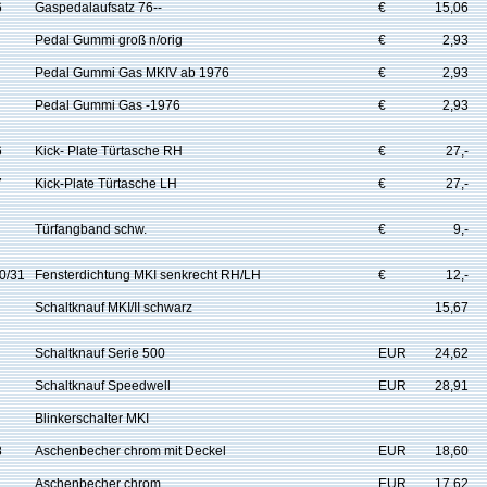
6
Gaspedalaufsatz 76--
€
15,06
Pedal Gummi groß n/orig
€
2,93
Pedal Gummi Gas MKIV ab 1976
€
2,93
Pedal Gummi Gas -1976
€
2,93
6
Kick- Plate Türtasche RH
€
27,-
7
Kick-Plate Türtasche LH
€
27,-
Türfangband schw.
€
9,-
0/31
Fensterdichtung MKI senkrecht RH/LH
€
12,-
Schaltknauf MKI/II schwarz
15,67
Schaltknauf Serie 500
EUR
24,62
Schaltknauf Speedwell
EUR
28,91
Blinkerschalter MKI
8
Aschenbecher chrom mit Deckel
EUR
18,60
Aschenbecher chrom
EUR
17,62