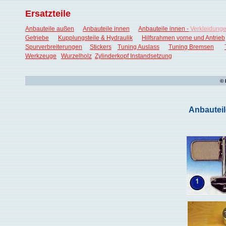
Ersatzteile
Anbauteile außen
Anbauteile innen
Anbauteile innen -
Verkleidunge
Getriebe
Kupplungsteile & Hydraulik
Hilfsrahmen vorne und Antrieb
Spurverbreiterungen
Stickers
Tuning Auslass
Tuning Bremsen
Werkzeuge
Wurzelholz
Zylinderkopf Instandsetzung
© 
Anbauteil