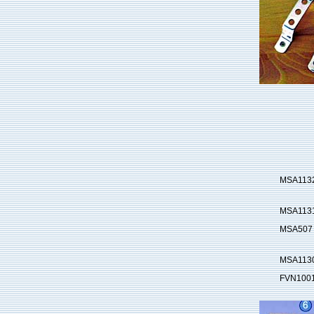
MSA113
MSA113
MSA507
MSA113
FVN100